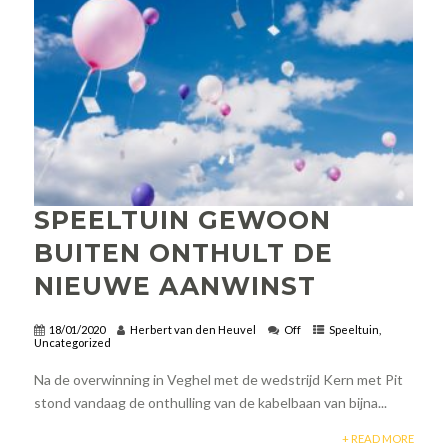
SPEELTUIN GEWOON
BUITEN ONTHULT DE
NIEUWE AANWINST
18/01/2020
Herbert van den Heuvel
Off
Speeltuin
,
Uncategorized
Na de overwinning in Veghel met de wedstrijd Kern met Pit
stond vandaag de onthulling van de kabelbaan van bijna...
+ READ MORE