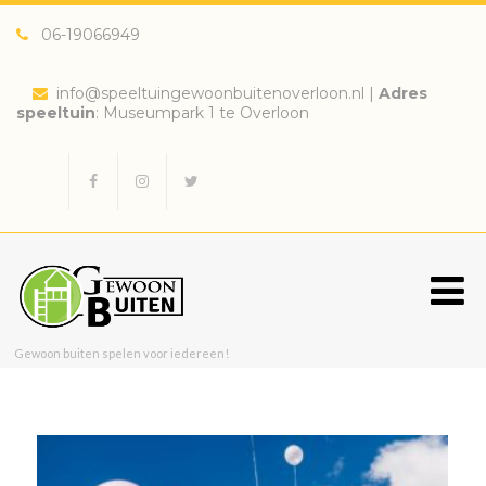
06-19066949
info@speeltuingewoonbuitenoverloon.nl
|
Adres
speeltuin
: Museumpark 1 te Overloon
Gewoon buiten spelen voor iedereen!