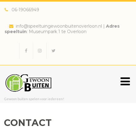
06-19066949
info@speeltuingewoonbuitenoverloon.nl
|
Adres
speeltuin
: Museumpark 1 te Overloon
Gewoon buiten spelen voor iedereen!
CONTACT