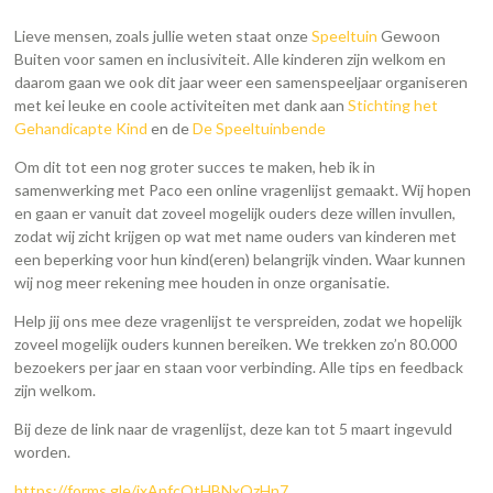
Lieve mensen, zoals jullie weten staat onze
Speeltuin
Gewoon
Buiten voor samen en inclusiviteit. Alle kinderen zijn welkom en
daarom gaan we ook dit jaar weer een samenspeeljaar organiseren
met kei leuke en coole activiteiten met dank aan
Stichting het
Gehandicapte Kind
en de
De Speeltuinbende
Om dit tot een nog groter succes te maken, heb ik in
samenwerking met Paco een online vragenlijst gemaakt. Wij hopen
en gaan er vanuit dat zoveel mogelijk ouders deze willen invullen,
zodat wij zicht krijgen op wat met name ouders van kinderen met
een beperking voor hun kind(eren) belangrijk vinden. Waar kunnen
wij nog meer rekening mee houden in onze organisatie.
Help jij ons mee deze vragenlijst te verspreiden, zodat we hopelijk
zoveel mogelijk ouders kunnen bereiken. We trekken zo’n 80.000
bezoekers per jaar en staan voor verbinding. Alle tips en feedback
zijn welkom.
Bij deze de link naar de vragenlijst, deze kan tot 5 maart ingevuld
worden.
https://forms.gle/ixAnfcQtHBNxQzHn7