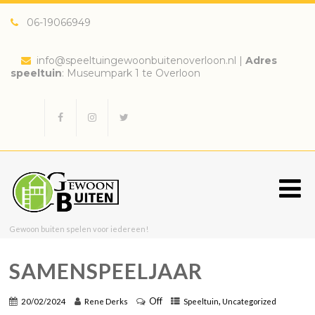
06-19066949
info@speeltuingewoonbuitenoverloon.nl
|
Adres
speeltuin
: Museumpark 1 te Overloon
Gewoon buiten spelen voor iedereen!
SAMENSPEELJAAR
Off
,
20/02/2024
Rene Derks
Speeltuin
Uncategorized