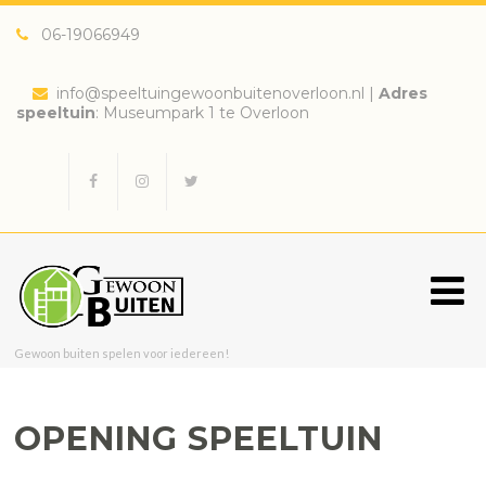
06-19066949
info@speeltuingewoonbuitenoverloon.nl
|
Adres
speeltuin
: Museumpark 1 te Overloon
Gewoon buiten spelen voor iedereen!
OPENING SPEELTUIN